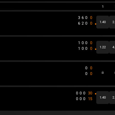
1
3
6
0
0
1.40
2
6
2
0
0
1
0
0
0
1.22
4
1
0
0
0
0
0
0
0
0
0
0
30
1.40
2
0
0
0
15