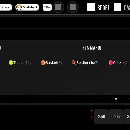
SPORT
CA
U
KOMMANDE
Tennis
(12)
Basket
(2)
Bordtennis
(7)
Cricket
(2)
1
X
1
2.50
2.05
3
1