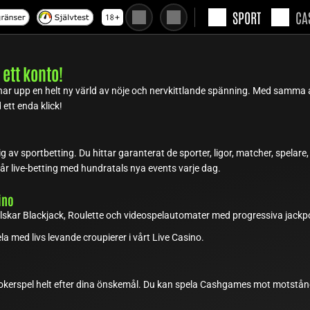
SPORT
CA
 ett konto!
nar upp en helt ny värld av nöje och nervkittlande spänning. Med samm
 ett enda klick!
ig av sportbetting. Du hittar garanterat de sporter, ligor, matcher, spela
år live-betting med hundratals nya events varje dag.
ino
älskar Blackjack, Roulette och videospelautomater med progressiva jackpot
a med livs levande croupierer i vårt Live Casino.
pokerspel helt efter dina önskemål. Du kan spela Cashgames mot motstånd