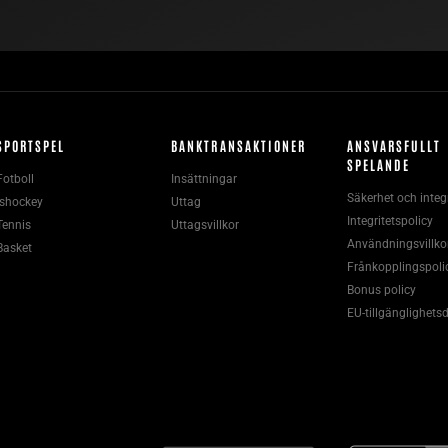
SPORTSPEL
BANKTRANSAKTIONER
ANSVARSFULLT
SPELANDE
Fotboll
Insättningar
Säkerhet och integr
Ishockey
Uttag
Integritetspolicy
Tennis
Uttagsvillkor
Användningsvillko
Basket
Frånkopplingspoli
Bonus policy
EU-tillgänglighets