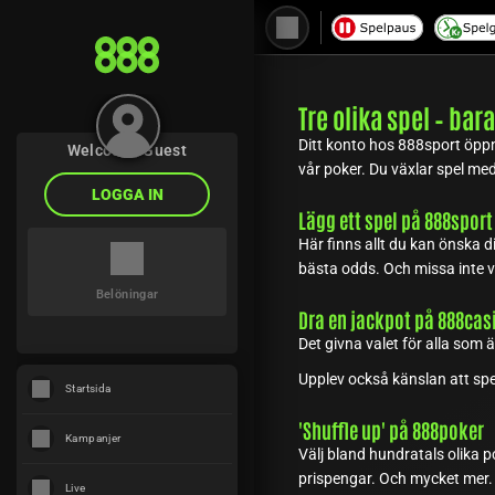
Tre olika spel – bara
Ditt konto hos 888sport öpp
Welcome, Guest
vår poker. Du växlar spel med
LOGGA IN
Lägg ett spel på 888sport
Här finns allt du kan önska d
bästa odds. Och missa inte v
Belöningar
Dra en jackpot på 888cas
Det givna valet för alla som 
Upplev också känslan att spel
Startsida
'Shuffle up' på 888poker
Kampanjer
Välj bland hundratals olika 
prispengar. Och mycket mer.
Live