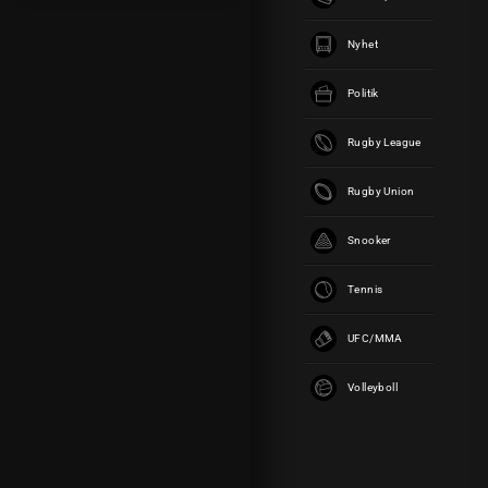
4:30em
Nyhet
sön aug. 23
1
X
Politik
Brighton
2.25
3.60
2
Aston Villa
Rugby League
1:00em
Rugby Union
Man City
Snooker
1.40
5.00
6
Bournemouth
1:00em
Tennis
Newcastle
UFC/MMA
2.75
3.80
2
Liverpool
3:30em
Volleyboll
mån aug. 24
1
X
Fulham