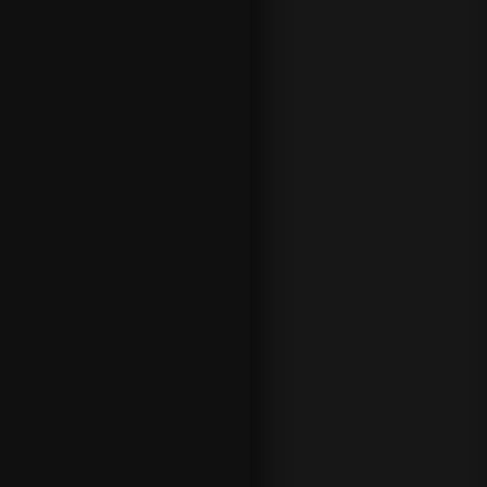
3.25
3.60
2
Chelsea
7:00em
PREMI
ER
LEAGU
E
BETTIN
G OCH
ODDS
–
FOTBO
LLSLIG
AN
MED