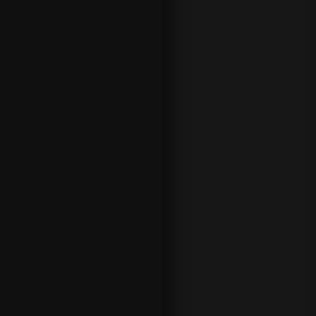
småinsat
ser.
TAKTIK
OCH
STRATEG
I
Sedan
Premier
League
startade
1992 är
de sex lag
som
spelat
alla
säsonger
nautan
degraderi
ng. Dessa
klubbar