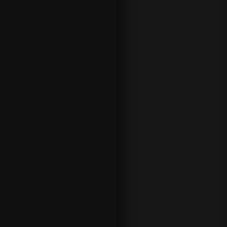
er
o,
s
B
B
C
(b
ar
a
h
öj
d
p
u
n
kt
er
)
Al
a
n