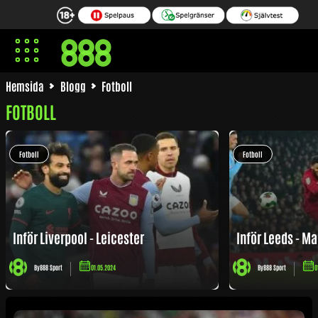
Hemsida
Blogg
Fotboll
FOTBOLL
Fotboll
Fotboll
Inför Liverpool - Leicester
Inför Leeds - Ma
By
888 Sport
01.05.2024
By
888 Sport
0