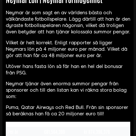
Neymar är som sagt en av världens bästa och
välkändaste fotbollspelare. Lägg därtill att han är den
dyraste fotbollsspelaren någonsin, vilket då troligen
även betyder att han tjänar kolossala summor pengar.
Vilket är helt korrekt. Enligt rapporter så ligger
Neymars lön på 4 miljoner euro per månad. Vilket då
gör att han får ca 48 miljoner euro per år.
Utöver hans fasta lön så får han en hel del bonusar
från PSG.
Neymar tjänar även enorma summor pengar från
sponsorer och till den listan kan vi räkna stora bolag
som:
Puma, Qatar Airways och Red Bull. Från sin sponsorer
så beräknas han få ca 20 miljoner euro till!
Per år
€81,564,399
kr 874,396,376