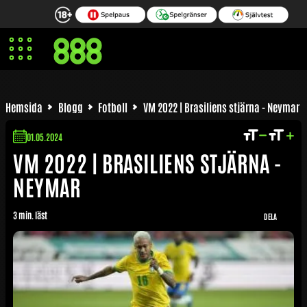
Neymar Lön | Neymar Förmögenhet
Hemsida
Blogg
Fotboll
VM 2022 | Brasiliens stjärna - Neymar
01.05.2024
VM 2022 | BRASILIENS STJÄRNA -
NEYMAR
3 min. läst
DELA