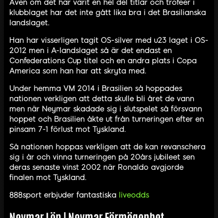
Även om det har varit en hel del titlar och trofeer i
klubblaget har det inte gått lika bra i det Brasilianska
landslaget.
Han har visserligen tagit OS-silver med u23 laget i OS-
2012 men i A-landslaget så är det endast en
Confederations Cup titel och en andra plats i Copa
America som han har att skryta med.
Under hemma VM 2014 i Brasilien så hoppades
nationen verkligen att detta skulle bli året de vann
men när Neymar skadade sig i slutspelet så försvann
hoppet och Brasilien åkte ut från turneringen efter en
pinsam 7-1 förlust mot Tyskland.
Så nationen hoppas verkligen att de kan revanschera
sig i år och vinna turneringen på 20års jubileet sen
deras senaste vinst 2002 när Ronaldo avgjorde
finalen mot Tyskland.
888sport erbjuder fantastiska
liveodds
Neymar Lön | Neymar Förmögenhet