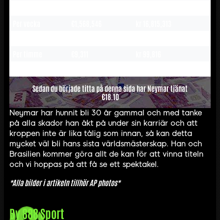
Per månad
€6,797,033
kr 72,866,362
Per vecka
€1,568,546
kr 16,815,313
Per dag
€223,464
kr 2,395,605
Per timme
€9,311
kr 99,816
Per minut
€155
kr 1,661
Sedan du började titta på denna sida har Neymar tjänat
€18.10
Neymar har hunnit bli 30 år gammal och med tanke
på alla skador han åkt på under sin karriär och att
kroppen inte är lika tålig som innan, så kan detta
mycket väl bli hans sista världsmästerskap. Han och
Brasilien kommer göra allt de kan för att vinna titeln
och vi hoppas på att få se ett spektakel.
*Alla bilder i artikeln tillhör AP photos*
By
888 Sport