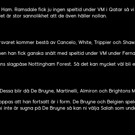
Ham. Ramsdale fick ju ingen speltid under VM i Qatar så vi t
t är stor sannolikhet att de även håller nollan.
rsvaret kommer bestå av Cancelo, White, Trippier och Shaw
en han fick ganska snålt med speltid under VM under Fernand
gans slagpåse Nottingham Forest. Så det kan mycket väl bli e
Dessa blir då De Bruyne, Martinelli, Almiron och Brightons 
hoppas att han fortsatt är i form. De Bruyne och Belgien sp
 inte är sugna på De Bruyne så kan ni välja Salah som under