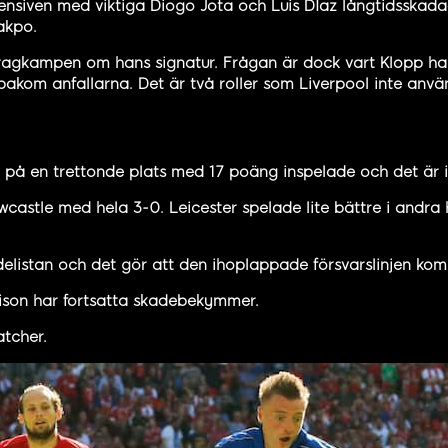
fensiven med viktiga Diogo Jota och Luis DIaz långtidsskad
akpo.
ragkampen om hans signatur. Frågan är dock vart Klopp ha
e bakom anfallarna. Det är två roller som Liverpool inte anvä
ger på en trettonde plats med 17 poäng inspelade och det är in
castle med hela 3-0. Leicester spelade lite bättre i andr
kadelistan och det gör att den ihoplappade försvarslinjen k
dison har fortsatta skadebekymmer.
tcher.