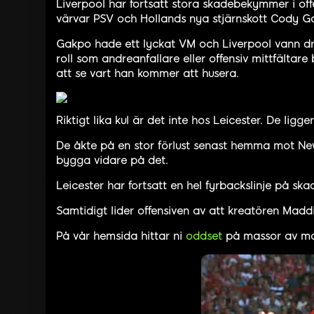
Liverpool har fortsatt stora skadebekymmer i of
värvar PSV och Hollands nya stjärnskott Cody G
Gakpo hade ett lyckat VM och Liverpool vann d
roll som andreanfallare eller offensiv mittfältar
att se vart han kommer att husera.
Riktigt lika kul är det inte hos Leicester. De lig
De åkte på en stor förlust senast hemma mot New
bygga vidare på det.
Leicester har fortsatt en hel fyrbackslinje på s
Samtidigt lider offensiven av att kreatören Mad
På vår hemsida hittar ni
oddset
på massor av ma