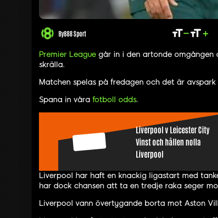
By
888 Sport
Premier League
går in i den artonde omgången o
skrälla.
Matchen spelas på fredagen och det är avspark 
Spana in våra
fotboll odds
.
Liverpool v Leicester City
2.30
Vinst och hållen nolla
Liverpool
Liverpool har haft en knackig ligastart med tanke
har dock chansen att ta en tredje raka seger mot
Liverpool vann övertygande borta mot Aston Vil