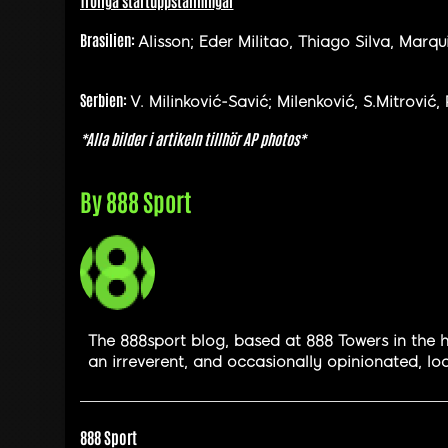
Troliga startuppställningar
Brasilien:
Alisson; Eder Militao, Thiago Silva, Marqu
Serbien:
V. Milinković-Savić; Milenković, S.Mitrović, 
*Alla bilder i artikeln tillhör AP photos*
By
888 Sport
The 888sport blog, based at 888 Towers in the h
an irreverent, and occasionally opinionated, loo
888 Sport