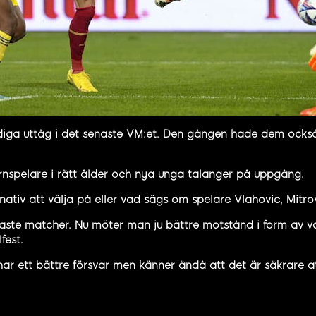
ga uttåg i det senaste VM:et. Den gången hade dem också Bra
rnspelare i rätt ålder och nya unga talanger på uppgång.
ativ att välja på eller vad sägs om spelare Vlahovic, Mitrovi
enaste matcher. Nu möter man ju bättre motstånd i form av
fest.
e har ett bättre försvar men känner ändå att det är säkrare a