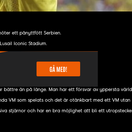
öter ett pånyttfött Serbien.
usail Iconic Stadium.
GÅ MED!
är bättre än på länge. Man har ett försvar av yppersta värl
enda VM som spelats och det är otänkbart med ett VM utan B
iva stjärnor och har en bra möjlighet att bli ett utropsteck