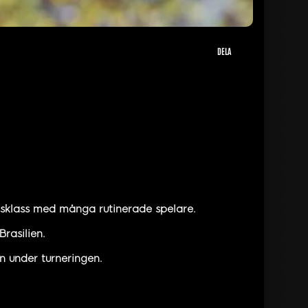
DELA
dsklass med många rutinerade spelare.
rasilien.
en under turneringen.