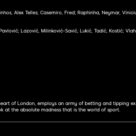
inhos, Alex Telles; Casemiro, Fred; Raphinha, Neymar, Viniciu
Pavlović; Lazović, Milinković-Savić, Lukić, Tadić, Kostić; Vlah
eart of London, employs an army of betting and tipping expe
k at the absolute madness that is the world of sport.