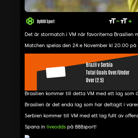
By
888 Sport
Det är stormatch i VM när favoriterna Brasilien m
Matchen spelas den 24:e November kl 20.00 på L
Brazil v Serbia
1.75
Total Goals Over/Under
Over (2.5)
Brasilien kommer till detta VM med ett lag som 
Brasilien är det enda lag som har deltagit i var
Serbien kommer till VM med ett lag fullt av offens
Spana in
liveodds
på 888sport!