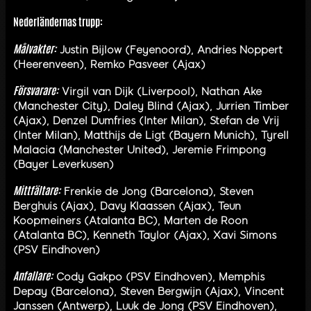
Nederländernas trupp:
Målvakter:
Justin Bijlow (Feyenoord), Andries Noppert
(Heerenveen), Remko Pasveer (Ajax)
Försvarare:
Virgil van Dijk (Liverpool), Nathan Ake
(Manchester City), Daley Blind (Ajax), Jurrien Timber
(Ajax), Denzel Dumfries (Inter Milan), Stefan de Vrij
(Inter Milan), Matthijs de Ligt (Bayern Munich), Tyrell
Malacia (Manchester United), Jeremie Frimpong
(Bayer Leverkusen)
Mittfältare:
Frenkie de Jong (Barcelona), Steven
Berghuis (Ajax), Davy Klaassen (Ajax), Teun
Koopmeiners (Atalanta BC), Marten de Roon
(Atalanta BC), Kenneth Taylor (Ajax), Xavi Simons
(PSV Eindhoven)
Anfallare:
Cody Gakpo (PSV Eindhoven), Memphis
Depay (Barcelona), Steven Bergwijn (Ajax), Vincent
Janssen (Antwerp), Luuk de Jong (PSV Eindhoven),