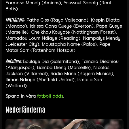
Formose Mendy (Amiens), Youssouf Sabaly (Real
Betis).
Mittfältare:
Pathe Ciss (Rayo Vallecano), Krepin Diatta
(Monaco), Idrissa Gana Gueye (Everton), Pape Gueye
(Marseille), Cheikhou Kouyate (Nottingham Forest),
Mamadou Loum Ndiaye (Reading), Nampalys Mendy
(Leicester City), Moustapha Name (Pafos), Pape
Matar Sarr (Tottenham Hotspur).
Anfallare:
Boulaye Dia (Salernitana), Famara Diedhiou
(Alanyaspor), Bamba Dieng (Marseille), Nicolas
Jackson (Villarreal), Sadio Mane (Bayern Munich),
Iliman Ndiaye (Sheffield United), Ismaila Sarr
(Watford).
Spana in våra
fotboll odds
.
Nederländerna