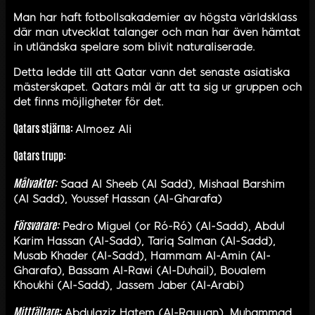
Man har haft fotbollsakademier av högsta världsklass
där man utvecklat talanger och man har även hämtat
in utländska spelare som blivit naturaliserade.
Detta ledde till att Qatar vann det senaste asiatiska
mästerskapet. Qatars mål är att ta sig ur gruppen och
det finns möjligheter för det.
Qatars stjärna:
Almoez Ali
Qatars trupp:
Målvakter:
Saad Al Sheeb (Al Sadd), Mishaal Barshim
(Al Sadd), Youssef Hassan (Al-Gharafa)
Försvarare:
Pedro Miguel (or Ró-Ró) (Al-Sadd), Abdul
Karim Hassan (Al-Sadd), Tariq Salman (Al-Sadd),
Musab Khader (Al-Sadd), Hammam Al-Amin (Al-
Gharafa), Bassam Al-Rawi (Al-Duhail), Boualem
Khoukhi (Al-Sadd), Jassem Jaber (Al-Arabi)
Mittfältare:
Abdulaziz Hatem (Al-Rayyan), Muhammad