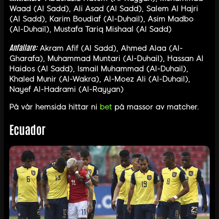
Waad (Al Sadd), Ali Asad (Al Sadd), Salem Al Hajri
(Al Sadd), Karim Boudiaf (Al-Duhail), Asim Madbo
(Al-Duhail), Mustafa Tariq Mishaal (Al Sadd)
Anfallare:
Akram Afif (Al Sadd), Ahmed Alaa (Al-
Gharafa), Muhammad Muntari (Al-Duhail), Hassan Al
Haidos (Al Sadd), Ismail Muhammad (Al-Duhail),
Khaled Munir (Al-Wakra), Al-Moez Ali (Al-Duhail),
Nayef Al-Hadrami (Al-Rayyan)
På vår hemsida hittar ni
bet
på massor av matcher.
Ecuador