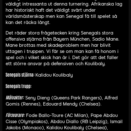
väldigt intressanta ut denna turnering. Afrikanska lag
har historiskt haft det väldigt svårt under
världsmästerskap men kan Senegal få till spelet så
kan det räcka långt.
Det råder stora frågetecken kring Senegals stora
offensiva stjärna från Bayern München, Sadio Mane.
Mane brottas med skadeproblem men har blivit
uttagen i truppen. Vi får se om man kan få honom i
spel och i vilket skick han är i. Det gör att det faller
ett större ansvar på defensiven och Koulibaly.
Senegals stjärna:
Kalidou Koulibaly
Senegals trupp:
Målvakter:
Seny Dieng (Queens Park Rangers), Alfred
Gomis (Rennes), Edouard Mendy (Chelsea).
Försvarare:
Fode Ballo-Toure (AC Milan), Pape Abdou
Cisse (Olympiakos), Abdou Diallo (RB Leipzig), Ismail
Jakobs (Monaco), Kalidou Koulibaly (Chelsea),