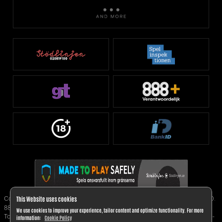
This Website uses cookies
Copyright © 2025. 888 Sweden Limited, organisationsnummer C43260.
888 Sweden Limited är ett bolag registrerat i Malta; adress: Level 7,
We use cookies to improve your experience, tailor content and optimize functionality. For more
Tagliaferro Business Centre, 14, High Street, Sliema SLM 1549, Malta; e-
information:
Cookie Policy