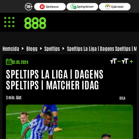
 La Liga
La Liga 2021/2022
La Liga
Experttips
Hemsida
Blogg
Speltips
Speltips La Liga | Dagens Speltips | M
01.05.2024
SPELTIPS LA LIGA | DAGENS
SPELTIPS | MATCHER IDAG
3 min. läst
DELA