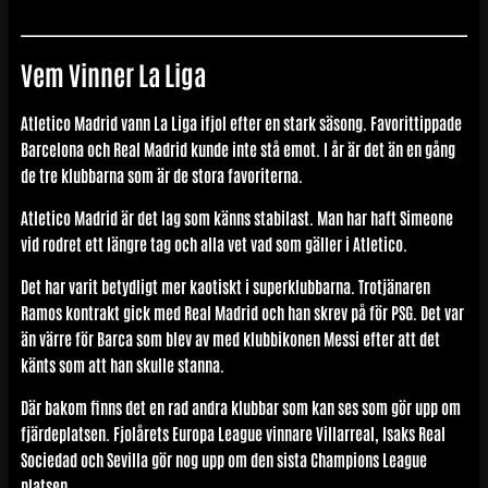
Vem Vinner La Liga
Atletico Madrid vann La Liga ifjol efter en stark säsong. Favorittippade
Barcelona och Real Madrid kunde inte stå emot. I år är det än en gång
de tre klubbarna som är de stora favoriterna.
Atletico Madrid är det lag som känns stabilast. Man har haft Simeone
vid rodret ett längre tag och alla vet vad som gäller i Atletico.
Det har varit betydligt mer kaotiskt i superklubbarna. Trotjänaren
Ramos kontrakt gick med Real Madrid och han skrev på för PSG. Det var
än värre för Barca som blev av med klubbikonen Messi efter att det
känts som att han skulle stanna.
Där bakom finns det en rad andra klubbar som kan ses som gör upp om
fjärdeplatsen. Fjolårets Europa League vinnare Villarreal, Isaks Real
Sociedad och Sevilla gör nog upp om den sista Champions League
platsen.