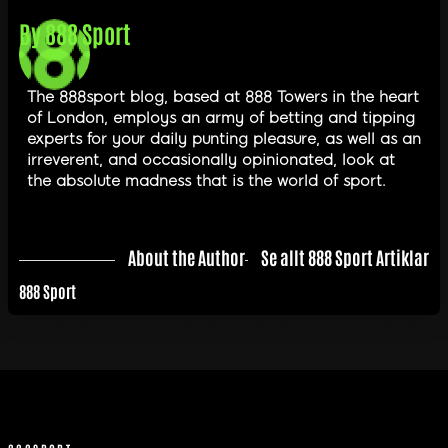
By
888 Sport
The 888sport blog, based at 888 Towers in the heart
of London, employs an army of betting and tipping
experts for your daily punting pleasure, as well as an
irreverent, and occasionally opinionated, look at
the absolute madness that is the world of sport.
About the Author
Se allt 888 Sport Artiklar
888 Sport