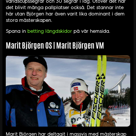
världscupssegrar och 30 segrar i lag. Utöver det har
det blivit många pallplatser också. Det stannar inte
här utan Björgen har även varit lika dominant i dem
stora mästerskapen.
Spana in
betting längdskidor
på vår hemsida.
Marit Björgen OS | Marit Björgen VM
Marit Björgen har deltagit i massvis med mästerskap