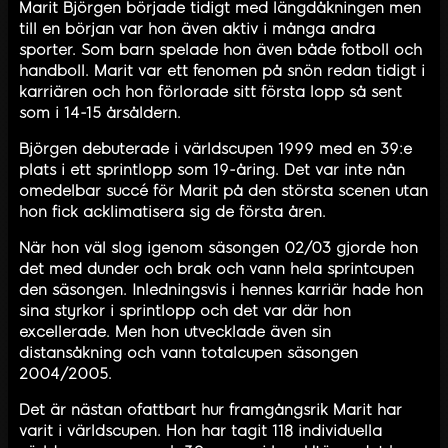
Marit Björgen började tidigt med längdåkningen men
till en början var hon även aktiv i många andra
sporter. Som barn spelade hon även både fotboll och
handboll. Marit var ett fenomen på snön redan tidigt i
karriären och hon förlorade sitt första lopp så sent
som i 14-15 årsåldern.
Björgen debuterade i världscupen 1999 med en 39:e
plats i ett sprintlopp som 19-åring. Det var inte nån
omedelbar succé för Marit på den största scenen utan
hon fick acklimatisera sig de första åren.
När hon väl slog igenom säsongen 02/03 gjorde hon
det med dunder och brak och vann hela sprintcupen
den säsongen. Inledningsvis i hennes karriär hade hon
sina styrkor i sprintlopp och det var där hon
excellerade. Men hon utvecklade även sin
distansåkning och vann totalcupen säsongen
2004/2005.
Det är nästan ofattbart hur framgångsrik Marit har
varit i världscupen. Hon har tagit 118 individuella