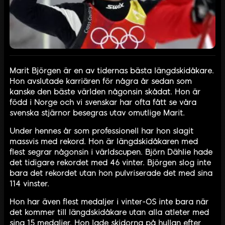
Marit Björgen är en av tidernas bästa längdskidåkare.
Hon avslutade karriären för några år sedan som
kanske den bäste världen någonsin skådat. Hon är
född i Norge och vi svenskar har ofta fått se våra
svenska stjärnor besegras utav omutlige Marit.
Under hennes år som professionell har hon slagit
massvis med rekord. Hon är längdskidåkaren med
flest segrar någonsin i världscupen. Björn Dählie hade
det tidigare rekordet med 46 vinter. Björgen slog inte
bara det rekordet utan hon pulvriserade det med sina
114 vinster.
Hon har även flest medaljer i vinter-OS inte bara när
det kommer till längdskidåkare utan alla atleter med
sina 15 medaljer. Hon lade skidorna på hyllan efter