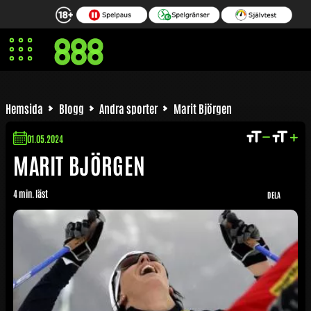
it Björgen Pojkvän | Marit Barn
Marit Björgen Lön | Mar
Hemsida
Blogg
Andra sporter
Marit Björgen
01.05.2024
MARIT BJÖRGEN
4 min. läst
DELA