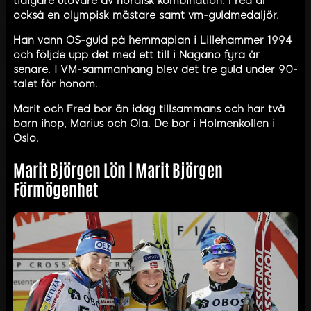
tidigare utövare av nordisk kombination. Fred är
också en olympisk mästare samt vm-guldmedaljör.
Han vann OS-guld på hemmaplan i Lillehammer 1994
och följde upp det med ett till i Nagano fyra år
senare. I VM-sammanhang blev det tre guld under 90-
talet för honom.
Marit och Fred bor än idag tillsammans och har två
barn ihop, Marius och Ola. De bor i Holmenkollen i
Oslo.
Marit Björgen Lön | Marit Björgen
Förmögenhet