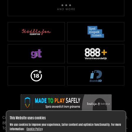
This Website uses cookies
Copyright © 2025. 888 Sweden Limited, organisationsnummer C43260.
888 Sweden Limited är ett bolag registrerat i Malta; adress: Level 7,
We use cookies to improve your experience, tailor content and optimize functionality. For more
Tagliaferro Business Centre, 14, High Street, Sliema SLM 1549, Malta; e-
information:
Cookie Policy