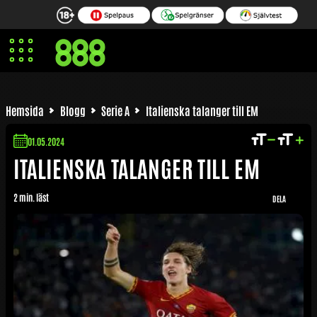
Sandro Tonali
Nicolò Zaniolo
Sebastiano Esposit
Hemsida
Blogg
Serie A
Italienska talanger till EM
01.05.2024
ITALIENSKA TALANGER TILL EM
2 min. läst
DELA