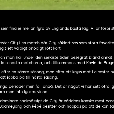
 semifinaler mellan fyra av Englands bästa lag. Vi är förbi 
ter City i en match där City såklart ses som stora favoriter
git ett väldigt onödigt rött kort.
och man har under den senaste tiden besegrat bland annat 
r de senaste matcherna, och tillsammans med Kevin de Bruyn
g efter en sämre säsong, men efter ett kryss mot Leicester 
 att jobba på till nästa säsong.
a perioder men föll ändå. Det är något vi har sett otrolig
re men inte lyckas vinna.
 dominera spelmässigt då City är världens kanske mest passn
 Aubameyang och Pépé besitter och hoppas på att de kan ta