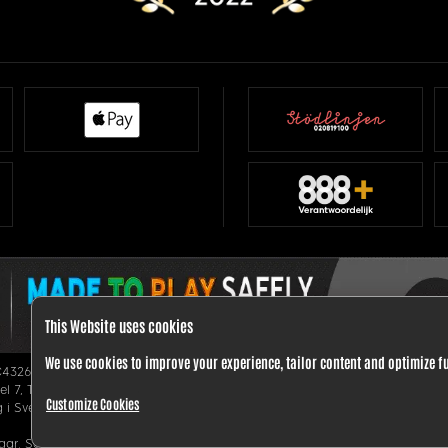
This Website uses cookies
We use cookies to improve your experience, tailor content and optimize f
C43260.
l 7, Tagliaferro Business Centre, 14, High Street, Sliema SLM 1549, Malta; 
Customize Cookies
g i Sverige beviljades till 888 Sweden Limited av Spelinspektionen under di
ar. Sätt gränser och spela ansvarsfullt.