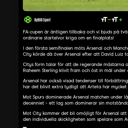
By
888 Sport
FA-cupen är äntligen tillbaka och vi bjuds på två
ordinarie startelvor kriga om en finalplats!
I den första semifinalen möts Arsenal och Manches
City körde då över Arsenal efter att David Luiz ta
Citys form talar för att de regerande mästarna 
Raheem Sterling klivit fram och öst in mål unde
Arsenal har också visad tendenser till förbättrin
har det blivit extra tydligt att Arteta har mycket
Mot Spurs dominerade Arsenal matchen under lång
decenniet - ett lag som dominerar sin motstånda
Mot City kommer det bli omöjligt för Arsenal att
den individuella skickligheten som spelare som