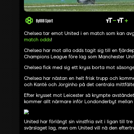
By
888 Sport
Chelsea tar emot United i en match som kan avgö
match odds
!
Chelsea har mot alla odds tagit sig till en fjär
Champions League före lag som Manchester Uni
Chelsea fick med sig ett kryss borta mot säsonge
Chelsea har nästan en helt frisk trupp och komm
och Kanté och Jorginho på det centrala mittfält
Efter krysset mot Leicester så krympte avståndet
kommer allt närmare inför Londonderbyt mellan 
United har förlängt sin vinstfria svit i ligan til
svårslaget lag, men om United vill nå den eftert