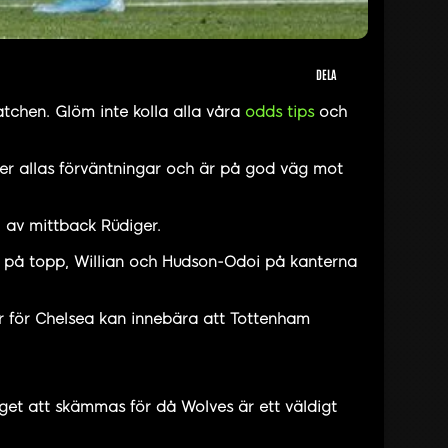
DELA
tchen. Glöm inte kolla alla våra
odds tips
och
över allas förväntningar och är på god väg mot
l av mittback Rüdiger.
m på topp, Willian och Hudson-Odoi på kanterna
er för Chelsea kan innebära att Tottenham
inget att skämmas för då Wolves är ett väldigt
.