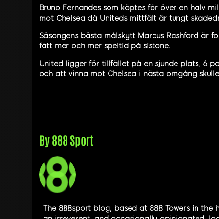
Bruno Fernandes som köptes för över en halv milj
mot Chelsea då Uniteds mittfält är tungt skade
Säsongens bästa målskytt Marcus Rashford är for
fått mer och mer speltid på sistone.
United ligger för tillfället på en sjunde plats, 
och att vinna mot Chelsea i nästa omgång skulle 
By
888 Sport
The 888sport blog, based at 888 Towers in the h
an irreverent, and occasionally opinionated, loo