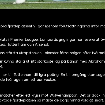
ra fjärdeplatsen! Vi går igenom förutsättningarna inför ma
deplats i Premier League. Lampards ynglingar har levererat 
ted, Tottenham och Arsenal.
ns största utropstecken Leicester förra helgen efter två må
er kunna ställa ut sitt starkaste lag på banan med Abraha
et.
 ner till Tottenham till fyra poäng. En till omgång utan seg
de två lagen om ett par veckor.
l tre matcher efter ett kryss mot Wolverhampton. Det är dock 
raktade fjärdeplatsen så måste de börja vinna väldigt snart