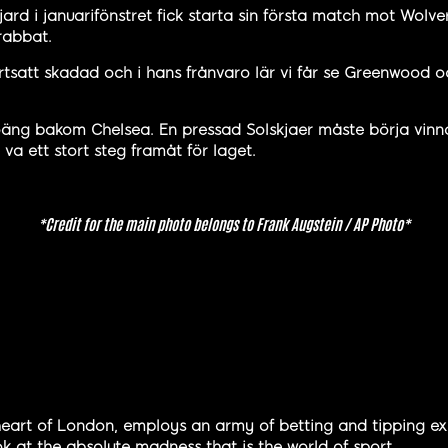
ard i januarifönstret fick starta sin första match mot Wol
drabbat.
tsatt skadad och i hans frånvaro lär vi får se Greenwood oc
6 poäng bakom Chelsea. En pressad Solskjaer måste börja vinn
va ett stort steg framåt för laget.
*Credit for the main photo belongs to
Frank Augstein
/ AP Photo*
eart of London, employs an army of betting and tipping expe
k at the absolute madness that is the world of sport.