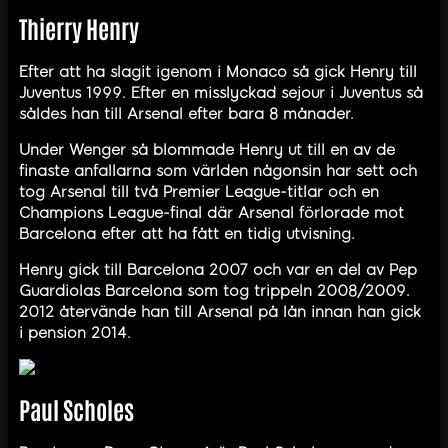
Thierry Henry
Efter att ha slagit igenom i Monaco så gick Henry till
Juventus 1999. Efter en misslyckad sejour i Juventus så
såldes han till Arsenal efter bara 8 månader.
Under Wenger så blommade Henry ut till en av de
finaste anfallarna som världen någonsin har sett och
tog Arsenal till två Premier League-titlar och en
Champions League-final där Arsenal förlorade mot
Barcelona efter att ha fått en tidig utvisning.
Henry gick till Barcelona 2007 och var en del av Pep
Guardiolas Barcelona som tog trippeln 2008/2009.
2012 återvände han till Arsenal på lån innan han gick
i pension 2014.
Paul Scholes