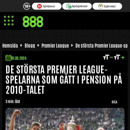
Edwin van der Sar
Ryan Giggs
Thierry Henry
P
Hemsida
Blogg
Premier League
De största Premier League-spe
01.05.2024
DE STÖRSTA PREMIER LEAGUE-
SPELARNA SOM GÅTT I PENSION PÅ
2010-TALET
3 min. läst
DELA