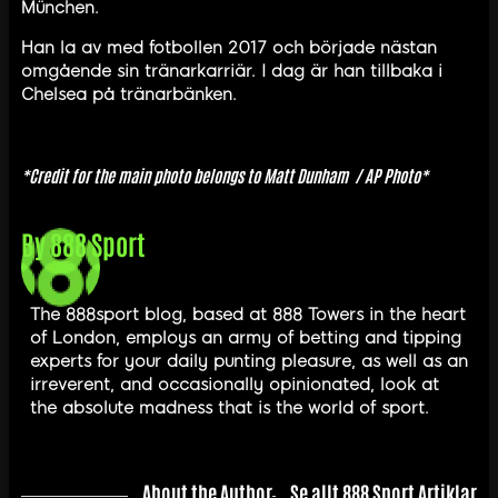
München.
Han la av med fotbollen 2017 och började nästan
omgående sin tränarkarriär. I dag är han tillbaka i
Chelsea på tränarbänken.
*Credit for the main photo belongs to
Matt Dunham
/ AP Photo*
By
888 Sport
The 888sport blog, based at 888 Towers in the heart
of London, employs an army of betting and tipping
experts for your daily punting pleasure, as well as an
irreverent, and occasionally opinionated, look at
the absolute madness that is the world of sport.
About the Author
Se allt 888 Sport Artiklar