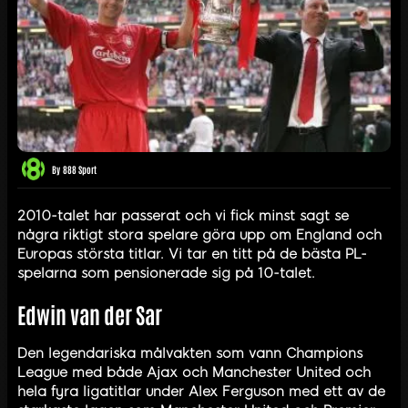
By
888 Sport
2010-talet har passerat och vi fick minst sagt se
några riktigt stora spelare göra upp om England och
Europas största titlar. Vi tar en titt på de bästa PL-
spelarna som pensionerade sig på 10-talet.
Edwin van der Sar
Den legendariska målvakten som vann Champions
League med både Ajax och Manchester United och
hela fyra ligatitlar under Alex Ferguson med ett av de