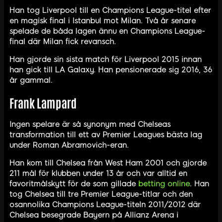
Han tog Liverpool till en Champions League-titel efter
en magisk final i Istanbul mot Milan. Två år senare
spelade de båda lagen ännu en Champions League-
final där Milan fick revansch.
Han gjorde sin sista match för Liverpool 2015 innan
han gick till LA Galaxy. Han pensionerade sig 2016, 36
år gammal.
Frank Lampard
Ingen spelare är så synonym med Chelseas
transformation till ett av Premier Leagues bästa lag
under Roman Abramovich-eran.
Han kom till Chelsea från West Ham 2001 och gjorde
211 mål för klubben under 13 år och var alltid en
favoritmålskytt för de som gillade
betting online
. Han
tog Chelsea till tre Premier League-titlar och den
osannolika Champions League-titeln 2011/2012 där
Chelsea besegrade Bayern på Allianz Arena i