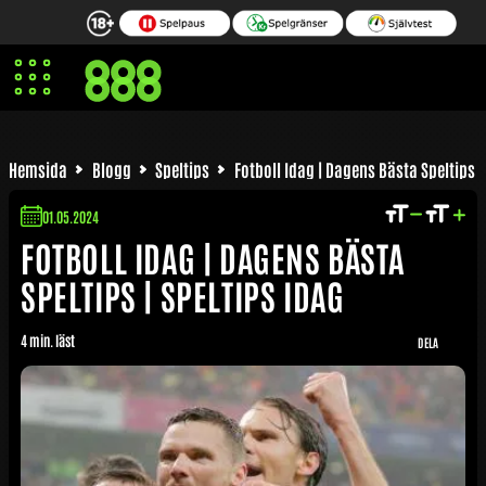
Serie A Vinnare | Serie A Odds
Bundesliga Vinnare
Hemsida
Blogg
Speltips
Fotboll Idag | Dagens Bästa Speltips |
01.05.2024
FOTBOLL IDAG | DAGENS BÄSTA
SPELTIPS | SPELTIPS IDAG
4 min. läst
DELA