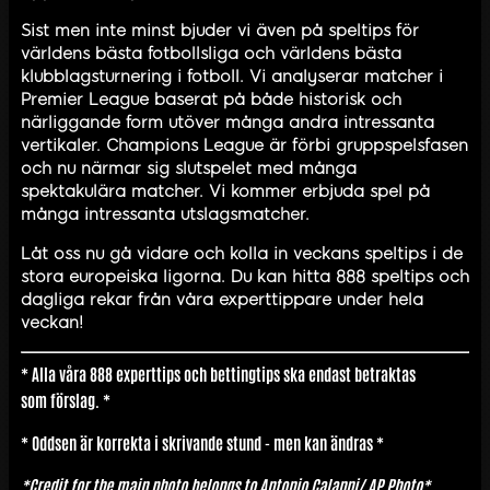
Sist men inte minst bjuder vi även på speltips för
världens bästa fotbollsliga och världens bästa
klubblagsturnering i fotboll. Vi analyserar matcher i
Premier League baserat på både historisk och
närliggande form utöver många andra intressanta
vertikaler. Champions League är förbi gruppspelsfasen
och nu närmar sig slutspelet med många
spektakulära matcher. Vi kommer erbjuda spel på
många intressanta utslagsmatcher.
Låt oss nu gå vidare och kolla in veckans speltips i de
stora europeiska ligorna. Du kan hitta 888 speltips och
dagliga rekar från våra experttippare under hela
veckan!
* Alla våra 888 experttips och bettingtips ska endast betraktas
som förslag. *
* Oddsen är korrekta i skrivande stund - men kan ändras *
*Credit for the main photo belongs to
Antonio Calanni
/ AP Photo*