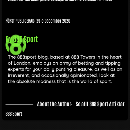
FÖRST PUBLICERAD: 29:e December 2020
By
888 Sport
The 888sport blog, based at 888 Towers in the heart
of London, employs an army of betting and tipping
experts for your daily punting pleasure, as well as an
irreverent, and occasionally opinionated, look at
the absolute madness that is the world of sport.
About the Author
Se allt 888 Sport Artiklar
888 Sport