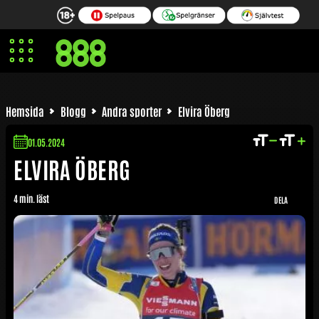
ira Öberg Lön | Elvira Öberg Förmögenhet
Elvira Öberg 
Hemsida
Blogg
Andra sporter
Elvira Öberg
01.05.2024
ELVIRA ÖBERG
4 min. läst
DELA