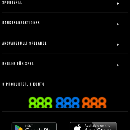
Hjälp
SPORTSPEL
FAQ
Fotboll
Närstående bolag
Ishockey
BANKTRANSAKTIONER
Sidkarta
Tennis
Mobil
Insättningar
Basket
Uttag
ANSVARSFULLT SPELANDE
Uttagsvillkor
Säkerhet och integritet
Integritetspolicy
REGLER FÖR SPEL
Användningsvillkor
Regler för spel
Frånkopplingspolicy
3 PRODUKTER, 1 KONTO
Bonus policy