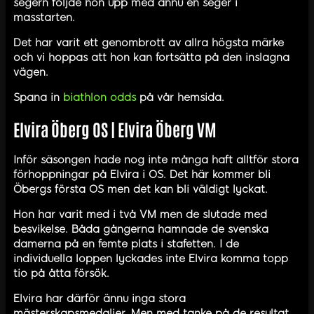
segern följde hon upp med ännu en seger i
masstarten.
Det har varit ett genombrott av allra högsta märke
och vi hoppas att hon kan fortsätta på den inslagna
vägen.
Spana in
biathlon odds
på vår hemsida.
Elvira Öberg OS | Elvira Öberg VM
Inför säsongen hade nog inte många haft alltför stora
förhoppningar på Elvira i OS. Det här kommer bli
Öbergs första OS men det kan bli väldigt lyckat.
Hon har varit med i två VM men de slutade med
besvikelse. Båda gångerna hamnade de svenska
damerna på en femte plats i stafetten. I de
individuella loppen lyckades inte Elvira komma topp
tio på åtta försök.
Elvira har därför ännu inga stora
mästerskapsmedaljer. Men med tanke på de resultat