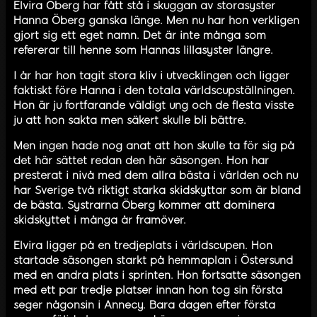
Elvira Öberg har fått stå i skuggan av storasyster
Hanna Öberg ganska länge. Men nu har hon verkligen
gjort sig ett eget namn. Det är inte många som
refererar till henne som Hannas lillasyster längre.
I år har hon tagit stora kliv i utvecklingen och ligger
faktiskt före Hanna i den totala världscupställningen.
Hon är ju fortfarande väldigt ung och de flesta visste
ju att hon sakta men säkert skulle bli bättre.
Men ingen hade nog anat att hon skulle ta för sig på
det här sättet redan den här säsongen. Hon har
presterat i nivå med dem allra bästa i världen och nu
har Sverige två riktigt starka skidskyttar som är bland
de bästa. Systrarna Öberg kommer att dominera
skidskyttet i många år framöver.
Elvira ligger på en tredjeplats i världscupen. Hon
startade säsongen starkt på hemmaplan i Östersund
med en andra plats i sprinten. Hon fortsatte säsongen
med ett par tredje platser innan hon tog sin första
seger någonsin i Annecy. Bara dagen efter första